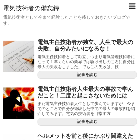
電気技術者の備忘録
電気技術者として今まで経験したことを残しておきたいブログで
す。
電気主任技術者が独立、人生で最大の
失敗、自分みたいになるな！
電気主任技術者として独立、つまり電気管理技術者に
なって１年ぐらいの業界では駆け出しのころに自分は
最大の失敗をしました。でもこの失敗は、技...
記事を読む
電気主任技術者人生最大の事故で学ん
だこと！二度と起こさないためには
まだ電気主任技術者人生として歩んでいますが、今ま
でのところで自分が経験した中での最大の事故例を紹
介してみます。電気の技術者を目指す方...
記事を読む
ヘルメットを前と後にかぶり間違えた