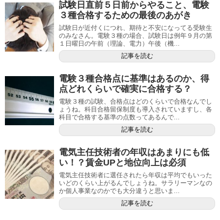
試験日直前５日前からやること、電験
３種合格するための最後のあがき
試験日が近付くにつれ、期待と不安になってる受験生
のみなさん。電験３種の場合、試験日は例年９月の第
１日曜日の午前（理論、電力）午後（機...
記事を読む
電験３種合格点に基準はあるのか、得
点どれくらいで確実に合格する？
電験３種の試験、合格点はどのくらいで合格なんでし
ょうね。科目合格留保制度も導入されていますし、各
科目で合格する基準の点数ってあるんで...
記事を読む
電気主任技術者の年収はあまりにも低
い！？賃金UPと地位向上は必須
電気主任技術者に選任されたら年収は平均でもいった
いどのくらい上がるんでしょうね。サラリーマンなの
か個人事業なのかでも大分違うと思いま...
記事を読む