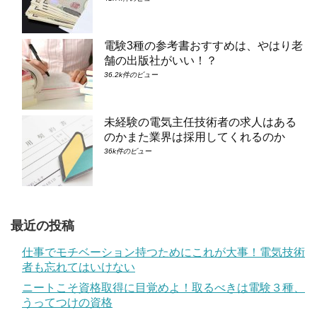
電験3種の参考書おすすめは、やはり老
舗の出版社がいい！？
36.2k件のビュー
未経験の電気主任技術者の求人はある
のかまた業界は採用してくれるのか
36k件のビュー
最近の投稿
仕事でモチベーション持つためにこれが大事！電気技術
者も忘れてはいけない
ニートこそ資格取得に目覚めよ！取るべきは電験３種、
うってつけの資格